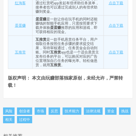
红淘客
通过红赏吧app发起有偿求助任务派单，
点击下载
接单者也可以通过完成别人的有偿求助
赚到奖金。
蛋蛋赚
是一款让你在玩手机的同时还能
赚钱的智能手机应用，只需按照要求下
蛋蛋赚
点击下载
载并体验
蛋蛋赚
推荐的应用和游戏，即
可获得相应的现金。
互推赏
是一款手机悬赏任务平台，用户
领取任务按照任务步骤的要求提交结
果，等待审核通过，任务赏金会自动到
互推赏
账。同时
互推赏
app也是一个适合悬赏主
点击下载
发布任务的平台，可以购买对应的广告
位置增加自己任务的曝光率。轻松做悬
赏，就用
互推赏
。
版权声明：
本文由玩赚部落独家原创，未经允许，严禁转
载！
风险
创业者
市场
反思
技术能力
法律法规
资金
挑战
相关
过程中